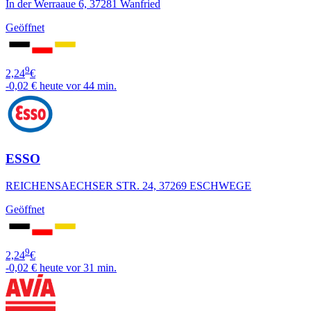
In der Werraaue 6, 37281 Wanfried
Geöffnet
9
2,24
€
-0,02 €
heute vor 44 min.
ESSO
REICHENSAECHSER STR. 24, 37269 ESCHWEGE
Geöffnet
9
2,24
€
-0,02 €
heute vor 31 min.