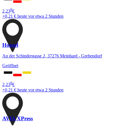
9
2,23
€
+0,21 €
heute vor etwa 2 Stunden
Honsel
An der Schindergasse 2, 37276 Meinhard - Grebendorf
Geöffnet
9
2,23
€
+0,21 €
heute vor etwa 2 Stunden
AVIA XPress