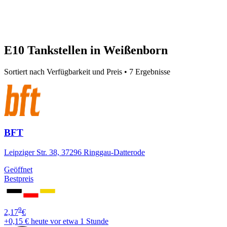
E10 Tankstellen in Weißenborn
Sortiert nach Verfügbarkeit und Preis • 7 Ergebnisse
BFT
Leipziger Str. 38, 37296 Ringgau-Datterode
Geöffnet
Bestpreis
9
2,17
€
+0,15 €
heute vor etwa 1 Stunde