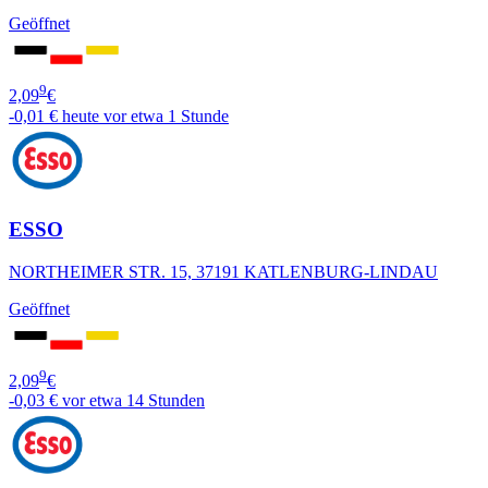
Geöffnet
9
2,09
€
-0,01 €
heute vor etwa 1 Stunde
ESSO
NORTHEIMER STR. 15, 37191 KATLENBURG-LINDAU
Geöffnet
9
2,09
€
-0,03 €
vor etwa 14 Stunden