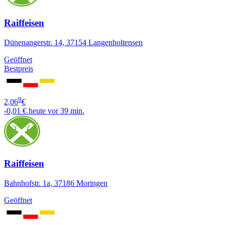
Raiffeisen
Dünenangerstr. 14, 37154 Langenholtensen
Geöffnet
Bestpreis
9
2,06
€
-0,01 €
heute vor 39 min.
Raiffeisen
Bahnhofstr. 1a, 37186 Moringen
Geöffnet