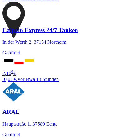
Calpam Express 24/7 Tanken
In der Worth 2, 37154 Northeim
Geöffnet
9
2,10
€
-0,02 €
vor etwa 13 Stunden
ARAL
Hauptstraße 1, 37589 Echte
Geöffnet