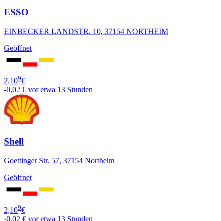
ESSO
EINBECKER LANDSTR. 10, 37154 NORTHEIM
Geöffnet
9
2,10
€
-0,02 €
vor etwa 13 Stunden
Shell
Goettinger Str. 57, 37154 Northeim
Geöffnet
9
2,10
€
-0,02 €
vor etwa 13 Stunden