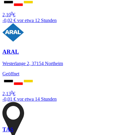
9
2,10
€
-0,02 €
vor etwa 12 Stunden
ARAL
Westerlange 2, 37154 Northeim
Geöffnet
9
2,13
€
-0,01 €
vor etwa 14 Stunden
TAS