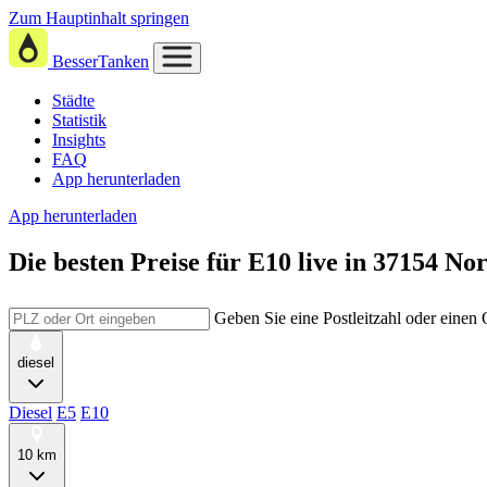
Zum Hauptinhalt springen
BesserTanken
Städte
Statistik
Insights
FAQ
App herunterladen
App herunterladen
Die besten Preise für E10
live in
37154 No
Geben Sie eine Postleitzahl oder einen
diesel
Diesel
E5
E10
10 km