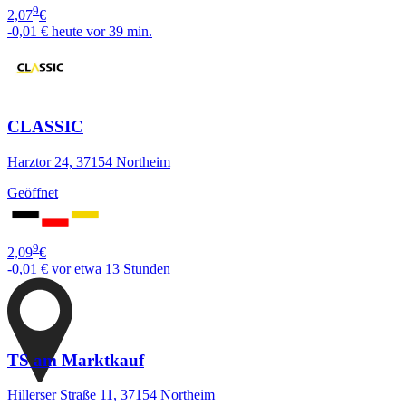
9
2,07
€
-0,01 €
heute vor 39 min.
CLASSIC
Harztor 24, 37154 Northeim
Geöffnet
9
2,09
€
-0,01 €
vor etwa 13 Stunden
TS am Marktkauf
Hillerser Straße 11, 37154 Northeim