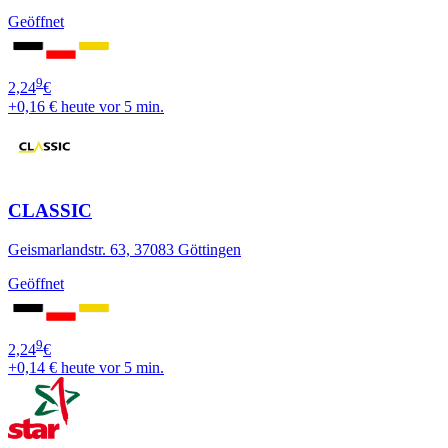
Geöffnet
9
2,24
€
+0,16 €
heute vor 5 min.
CLASSIC
Geismarlandstr. 63, 37083 Göttingen
Geöffnet
9
2,24
€
+0,14 €
heute vor 5 min.