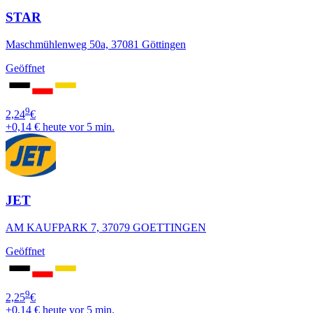
STAR
Maschmühlenweg 50a, 37081 Göttingen
Geöffnet
9
2,24
€
+0,14 €
heute vor 5 min.
JET
AM KAUFPARK 7, 37079 GOETTINGEN
Geöffnet
9
2,25
€
+0,14 €
heute vor 5 min.