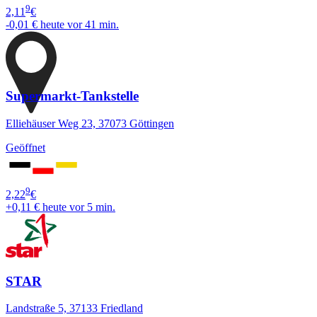
9
2,11
€
-0,01 €
heute vor 41 min.
Supermarkt-Tankstelle
Elliehäuser Weg 23, 37073 Göttingen
Geöffnet
9
2,22
€
+0,11 €
heute vor 5 min.
STAR
Landstraße 5, 37133 Friedland