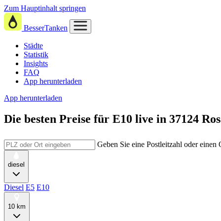
Zum Hauptinhalt springen
BesserTanken
Städte
Statistik
Insights
FAQ
App herunterladen
App herunterladen
Die besten Preise für E10
live in
37124 Ros
Geben Sie eine Postleitzahl oder einen
diesel
Diesel
E5
E10
10 km