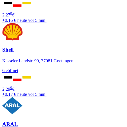
9
2,27
€
+0,16 €
heute vor 5 min.
Shell
Kasseler Landstr. 99, 37081 Goettingen
Geöffnet
9
2,29
€
+0,17 €
heute vor 5 min.
ARAL