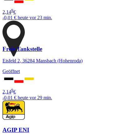
9
2,14
€
-0,01 €
heute vor 23 min.
Freie Tankstelle
Eisfeld 2, 36284 Mansbach (Hohenroda)
Geöffnet
9
2,14
€
-0,01 €
heute vor 29 min.
AGIP ENI