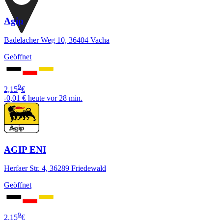
Agip
Badelacher Weg 10, 36404 Vacha
Geöffnet
9
2,15
€
-0,01 €
heute vor 28 min.
AGIP ENI
Herfaer Str. 4, 36289 Friedewald
Geöffnet
9
2,15
€