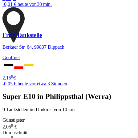
-0,01 €
heute vor 30 min.
Freie Tankstelle
Berkaer Str. 64, 99837 Dippach
Geöffnet
9
2,15
€
-0,05 €
heute vor etwa 3 Stunden
Super E10 in Philippsthal (Werra)
9 Tankstellen im Umkreis von 10 km
Günstigster
9
2,05
€
Durchschnitt
5