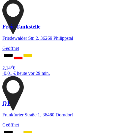
Freie Tankstelle
Friedewalder Str. 2, 36269 Philippstal
Geöffnet
9
2,14
€
-0,01 €
heute vor 29 min.
Q1
Frankfurter Straße 1, 36460 Dorndorf
Geöffnet