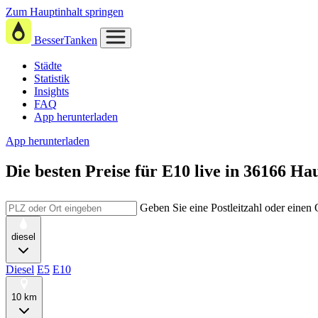
Zum Hauptinhalt springen
BesserTanken
Städte
Statistik
Insights
FAQ
App herunterladen
App herunterladen
Die besten Preise für E10
live in
36166 Hau
Geben Sie eine Postleitzahl oder einen
diesel
Diesel
E5
E10
10 km