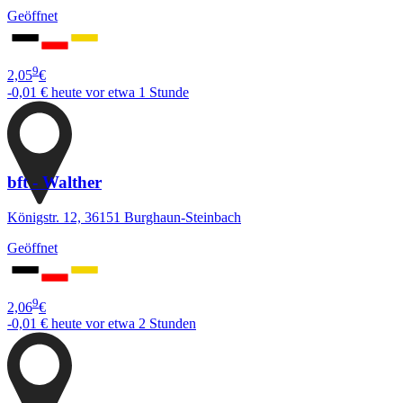
Geöffnet
9
2,05
€
-0,01 €
heute vor etwa 1 Stunde
bft - Walther
Königstr. 12, 36151 Burghaun-Steinbach
Geöffnet
9
2,06
€
-0,01 €
heute vor etwa 2 Stunden