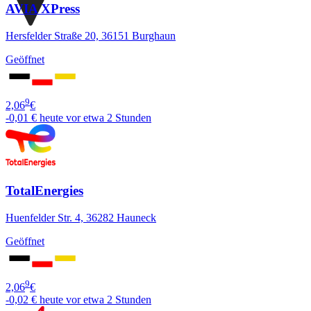
AVIA XPress
Hersfelder Straße 20, 36151 Burghaun
Geöffnet
9
2,06
€
-0,01 €
heute vor etwa 2 Stunden
TotalEnergies
Huenfelder Str. 4, 36282 Hauneck
Geöffnet
9
2,06
€
-0,02 €
heute vor etwa 2 Stunden