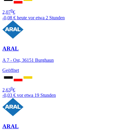
9
2,07
€
-0,08 €
heute vor etwa 2 Stunden
ARAL
A 7 - Ost, 36151 Burghaun
Geöffnet
9
2,63
€
-0,03 €
vor etwa 19 Stunden
ARAL