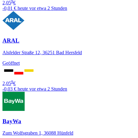
9
2,05
€
-0,01 €
heute vor etwa 2 Stunden
ARAL
Alsfelder Straße 12, 36251 Bad Hersfeld
Geöffnet
9
2,05
€
-0,03 €
heute vor etwa 2 Stunden
BayWa
Zum Wolfsgraben 1, 36088 Hünfeld