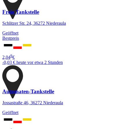
Freie Tankstelle
Schlitzer Str. 24, 36272 Niederaula
Geöffnet
Bestpreis
9
2,04
€
-0,03 €
heute vor etwa 2 Stunden
Automaten-Tankstelle
Jossastraße 46, 36272 Niederaula
Geöffnet