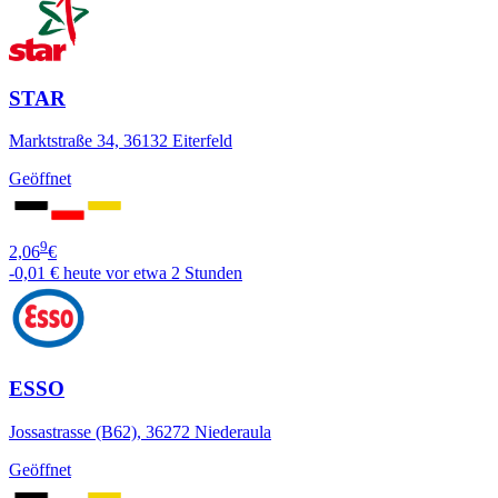
STAR
Marktstraße 34, 36132 Eiterfeld
Geöffnet
9
2,06
€
-0,01 €
heute vor etwa 2 Stunden
ESSO
Jossastrasse (B62), 36272 Niederaula
Geöffnet