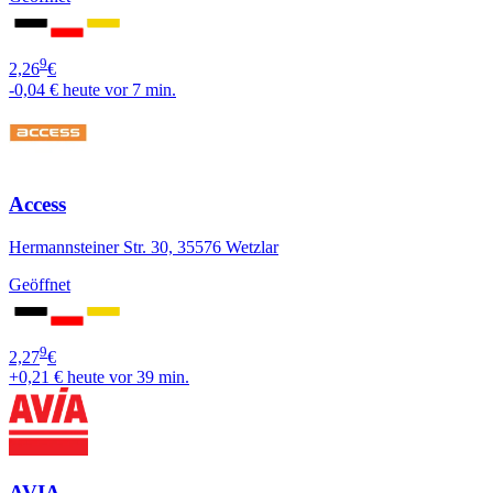
9
2,26
€
-0,04 €
heute vor 7 min.
Access
Hermannsteiner Str. 30, 35576 Wetzlar
Geöffnet
9
2,27
€
+0,21 €
heute vor 39 min.
AVIA