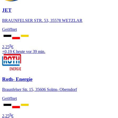
JET
BRAUNFELSER STR. 53, 35578 WETZLAR
Geöffnet
9
2,25
€
+0,19 €
heute vor 39 min.
Roth- Energie
Braunfelser Str. 15, 35606 Solms- Oberndorf
Geöffnet
9
2,25
€