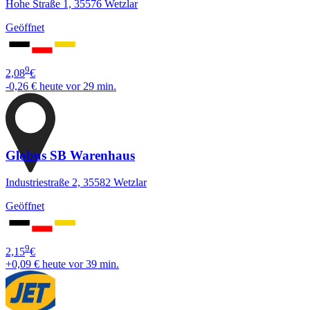
Hohe Straße 1, 35576 Wetzlar
Geöffnet
9
2,08
€
-0,26 €
heute vor 29 min.
Globus SB Warenhaus
Industriestraße 2, 35582 Wetzlar
Geöffnet
9
2,15
€
+0,09 €
heute vor 39 min.