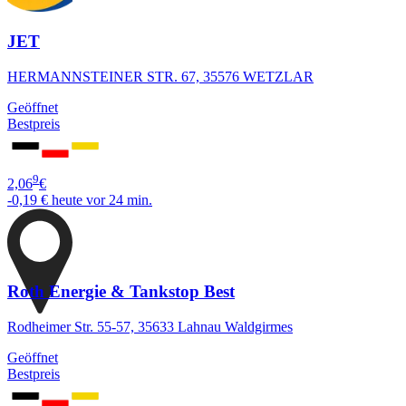
JET
HERMANNSTEINER STR. 67, 35576 WETZLAR
Geöffnet
Bestpreis
9
2,06
€
-0,19 €
heute vor 24 min.
Roth Energie & Tankstop Best
Rodheimer Str. 55-57, 35633 Lahnau Waldgirmes
Geöffnet
Bestpreis