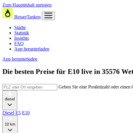
Zum Hauptinhalt springen
BesserTanken
Städte
Statistik
Insights
FAQ
App herunterladen
App herunterladen
Die besten Preise für E10
live in
35576 Wet
Geben Sie eine Postleitzahl oder einen
diesel
Diesel
E5
E10
10 km