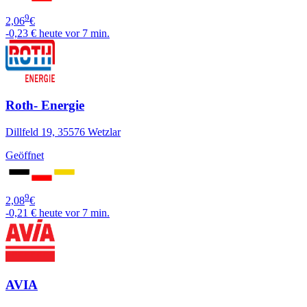
9
2,06
€
-0,23 €
heute vor 7 min.
Roth- Energie
Dillfeld 19, 35576 Wetzlar
Geöffnet
9
2,08
€
-0,21 €
heute vor 7 min.
AVIA