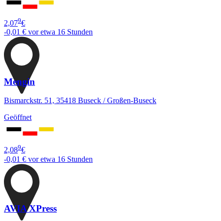
9
2,07
€
-0,01 €
vor etwa 16 Stunden
Mengin
Bismarckstr. 51, 35418 Buseck / Großen-Buseck
Geöffnet
9
2,08
€
-0,01 €
vor etwa 16 Stunden
AVIA XPress