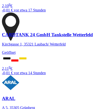
9
2,10
€
-0,01 €
vor etwa 17 Stunden
CARDTANK 24 GmbH Tankstelle Wetterfeld
Kirchgasse 1, 35321 Laubach/ Wetterfeld
Geöffnet
9
2,11
€
-0,01 €
vor etwa 14 Stunden
ARAL
A 5, 35305 Grünberg