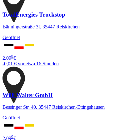
TotalEnergies Truckstop
Bänningerstraße 3f, 35447 Reiskirchen
Geöffnet
9
2,09
€
-0,01 €
vor etwa 16 Stunden
Willi Walter GmbH
Bessinger Str. 40, 35447 Reiskirchen-Ettingshausen
Geöffnet
9
2,09
€