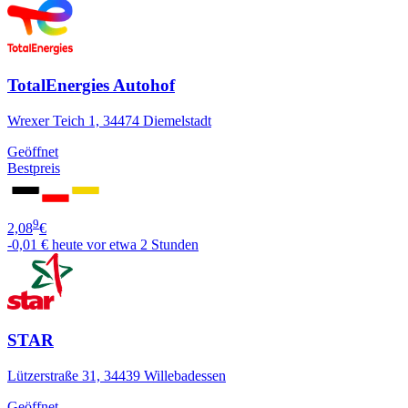
TotalEnergies Autohof
Wrexer Teich 1, 34474 Diemelstadt
Geöffnet
Bestpreis
9
2,08
€
-0,01 €
heute vor etwa 2 Stunden
STAR
Lützerstraße 31, 34439 Willebadessen
Geöffnet