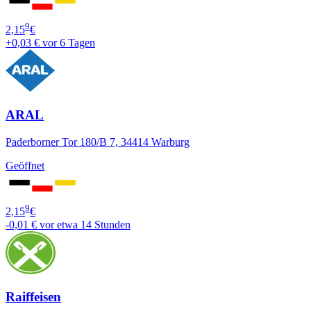
9
2,15
€
+0,03 €
vor 6 Tagen
ARAL
Paderborner Tor 180/B 7, 34414 Warburg
Geöffnet
9
2,15
€
-0,01 €
vor etwa 14 Stunden
Raiffeisen