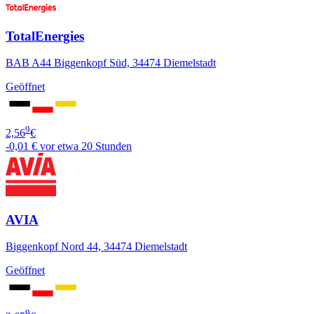
TotalEnergies
BAB A44 Biggenkopf Süd, 34474 Diemelstadt
Geöffnet
9
2,56
€
-0,01 €
vor etwa 20 Stunden
AVIA
Biggenkopf Nord 44, 34474 Diemelstadt
Geöffnet
9