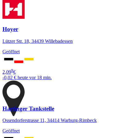
Hoyer
Lützer Str. 18, 34439 Willebadessen
Geöffnet
9
2,09
€
-0,02 €
heute vor 18 min.
Hartinger Tankstelle
Ossendorferstrasse 11, 34414 Warburg-Rimbeck
Geöffnet