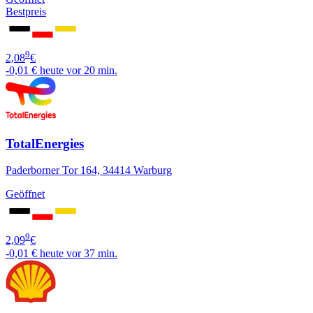
Bestpreis
9
2,08
€
-0,01 €
heute vor 20 min.
TotalEnergies
Paderborner Tor 164, 34414 Warburg
Geöffnet
9
2,09
€
-0,01 €
heute vor 37 min.