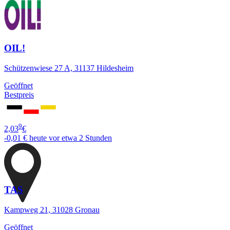
OIL!
Schützenwiese 27 A, 31137 Hildesheim
Geöffnet
Bestpreis
9
2,03
€
-0,01 €
heute vor etwa 2 Stunden
TAS
Kampweg 21, 31028 Gronau
Geöffnet