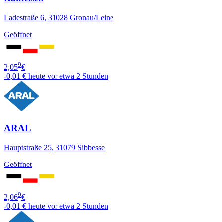
Ladestraße 6, 31028 Gronau/Leine
Geöffnet
9
2,05
€
-0,01 €
heute vor etwa 2 Stunden
ARAL
Hauptstraße 25, 31079 Sibbesse
Geöffnet
9
2,06
€
-0,01 €
heute vor etwa 2 Stunden