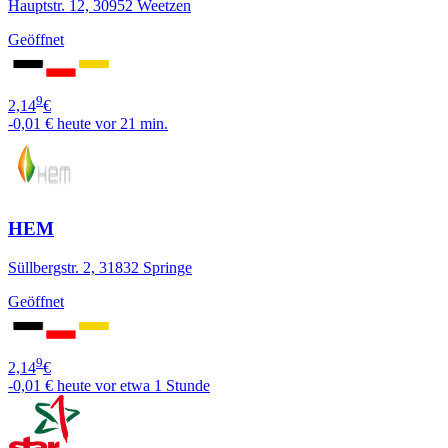
Hauptstr. 12, 30952 Weetzen
Geöffnet
9
2,14
€
-0,01 €
heute vor 21 min.
HEM
Süllbergstr. 2, 31832 Springe
Geöffnet
9
2,14
€
-0,01 €
heute vor etwa 1 Stunde