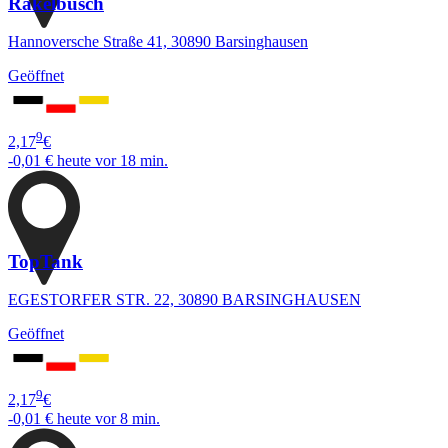
Rakelbusch
Hannoversche Straße 41, 30890 Barsinghausen
Geöffnet
9
2,17
€
-0,01 €
heute vor 18 min.
TopTank
EGESTORFER STR. 22, 30890 BARSINGHAUSEN
Geöffnet
9
2,17
€
-0,01 €
heute vor 8 min.