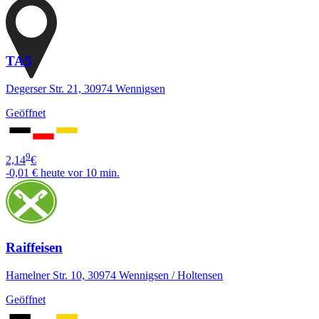
TAS
Degerser Str. 21, 30974 Wennigsen
Geöffnet
9
2,14
€
-0,01 €
heute vor 10 min.
Raiffeisen
Hamelner Str. 10, 30974 Wennigsen / Holtensen
Geöffnet