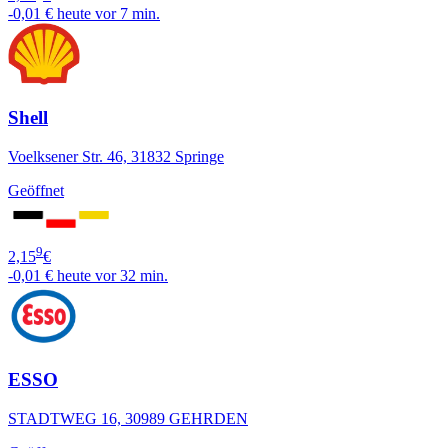
-0,01 €
heute vor 7 min.
Shell
Voelksener Str. 46, 31832 Springe
Geöffnet
9
2,15
€
-0,01 €
heute vor 32 min.
ESSO
STADTWEG 16, 30989 GEHRDEN