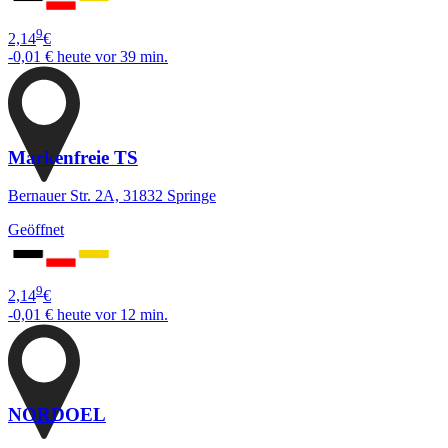
9
2,14
€
-0,01 €
heute vor 39 min.
Markenfreie TS
Bernauer Str. 2A, 31832 Springe
Geöffnet
9
2,14
€
-0,01 €
heute vor 12 min.
NORDOEL