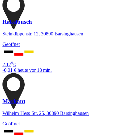
Rakelbusch
Steinklippenstr. 12, 30890 Barsinghausen
Geöffnet
9
2,17
€
-0,01 €
heute vor 18 min.
Markant
Wilhelm-Hess-Str. 25, 30890 Barsinghausen
Geöffnet