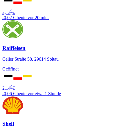
9
2,13
€
-0,02 €
heute vor 20 min.
Raiffeisen
Celler Straße 58, 29614 Soltau
Geöffnet
9
2,14
€
-0,06 €
heute vor etwa 1 Stunde
Shell