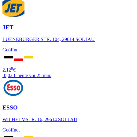
JET
LUENEBURGER STR. 104, 29614 SOLTAU
Geöffnet
9
2,12
€
-0,02 €
heute vor 25 min.
ESSO
WILHELMSTR. 16, 29614 SOLTAU
Geöffnet