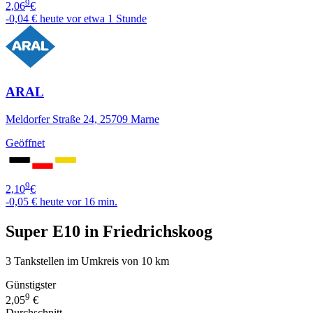
9
2,06
€
-0,04 €
heute vor etwa 1 Stunde
ARAL
Meldorfer Straße 24, 25709 Marne
Geöffnet
9
2,10
€
-0,05 €
heute vor 16 min.
Super E10 in Friedrichskoog
3 Tankstellen im Umkreis von 10 km
Günstigster
9
2,05
€
Durchschnitt