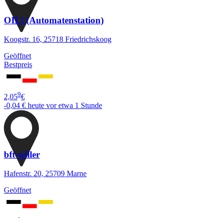
OIL! (Automatenstation)
Koogstr. 16, 25718 Friedrichskoog
Geöffnet
Bestpreis
9
2,05
€
-0,04 €
heute vor etwa 1 Stunde
bft-willer
Hafenstr. 20, 25709 Marne
Geöffnet