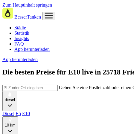
Zum Hauptinhalt springen
BesserTanken
Städte
Statistik
Insights
FAQ
App herunterladen
App herunterladen
Die besten Preise für E10
live in
25718 Fri
Geben Sie eine Postleitzahl oder einen
diesel
Diesel
E5
E10
10 km