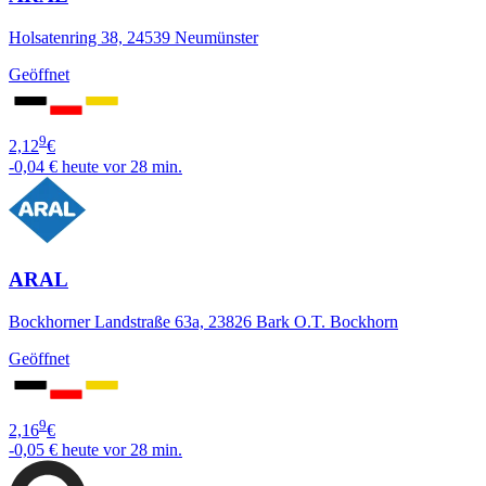
Holsatenring 38, 24539 Neumünster
Geöffnet
9
2,12
€
-0,04 €
heute vor 28 min.
ARAL
Bockhorner Landstraße 63a, 23826 Bark O.T. Bockhorn
Geöffnet
9
2,16
€
-0,05 €
heute vor 28 min.