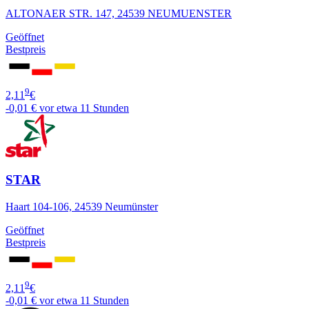
ALTONAER STR. 147, 24539 NEUMUENSTER
Geöffnet
Bestpreis
9
2,11
€
-0,01 €
vor etwa 11 Stunden
STAR
Haart 104-106, 24539 Neumünster
Geöffnet
Bestpreis
9
2,11
€
-0,01 €
vor etwa 11 Stunden