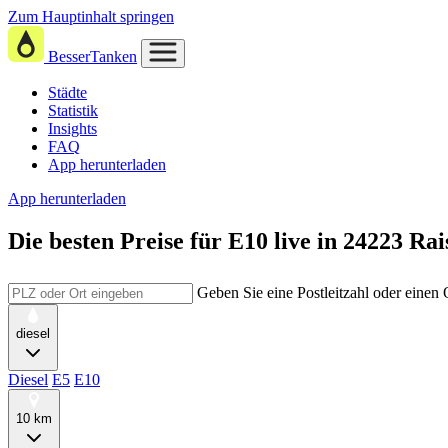
Zum Hauptinhalt springen
BesserTanken
Städte
Statistik
Insights
FAQ
App herunterladen
App herunterladen
Die besten Preise für E10
live in
24223 Rai
Geben Sie eine Postleitzahl oder einen
diesel
Diesel
E5
E10
10 km