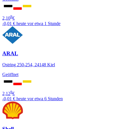
9
2,10
€
-0,01 €
heute vor etwa 1 Stunde
ARAL
Ostring 250-254, 24148 Kiel
Geöffnet
9
2,12
€
-0,01 €
heute vor etwa 6 Stunden
Shell