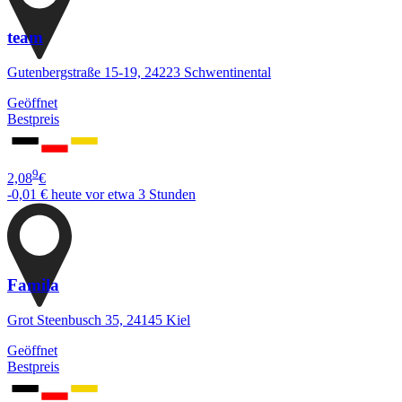
team
Gutenbergstraße 15-19, 24223 Schwentinental
Geöffnet
Bestpreis
9
2,08
€
-0,01 €
heute vor etwa 3 Stunden
Famila
Grot Steenbusch 35, 24145 Kiel
Geöffnet
Bestpreis