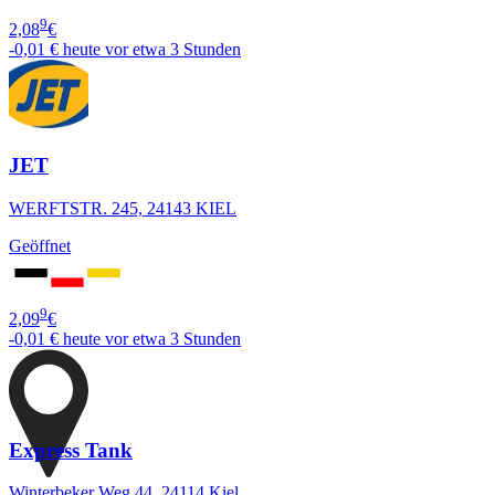
9
2,08
€
-0,01 €
heute vor etwa 3 Stunden
JET
WERFTSTR. 245, 24143 KIEL
Geöffnet
9
2,09
€
-0,01 €
heute vor etwa 3 Stunden
Express Tank
Winterbeker Weg 44, 24114 Kiel