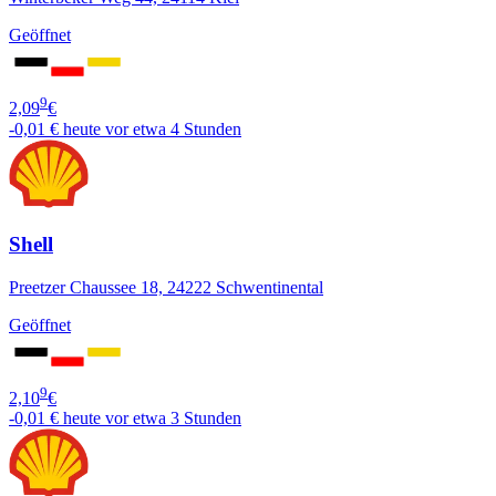
Geöffnet
9
2,09
€
-0,01 €
heute vor etwa 4 Stunden
Shell
Preetzer Chaussee 18, 24222 Schwentinental
Geöffnet
9
2,10
€
-0,01 €
heute vor etwa 3 Stunden