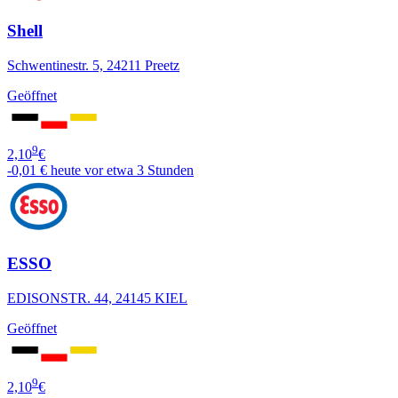
Shell
Schwentinestr. 5, 24211 Preetz
Geöffnet
9
2,10
€
-0,01 €
heute vor etwa 3 Stunden
ESSO
EDISONSTR. 44, 24145 KIEL
Geöffnet
9
2,10
€