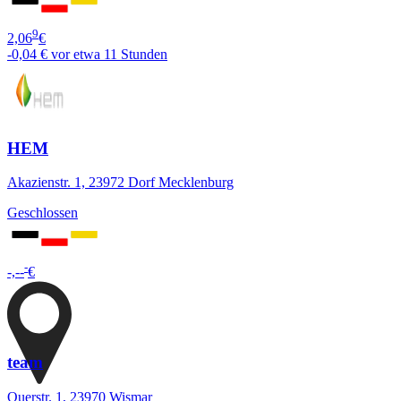
9
2,06
€
-0,04 €
vor etwa 11 Stunden
HEM
Akazienstr. 1, 23972 Dorf Mecklenburg
Geschlossen
-
-,--
€
team
Querstr. 1, 23970 Wismar