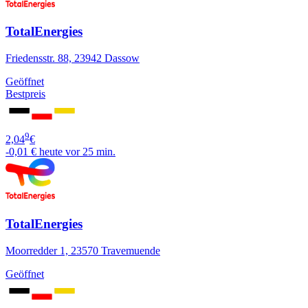
TotalEnergies
Friedensstr. 88, 23942 Dassow
Geöffnet
Bestpreis
9
2,04
€
-0,01 €
heute vor 25 min.
TotalEnergies
Moorredder 1, 23570 Travemuende
Geöffnet