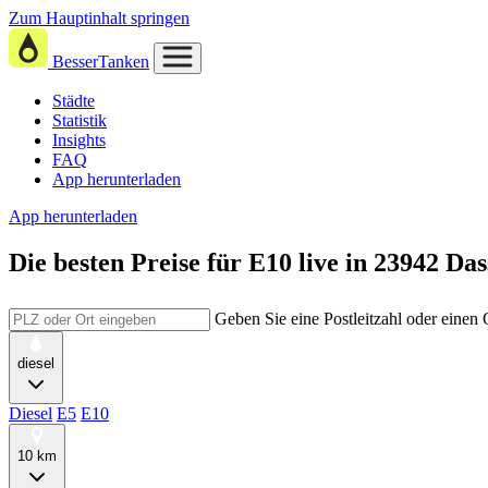
Zum Hauptinhalt springen
BesserTanken
Städte
Statistik
Insights
FAQ
App herunterladen
App herunterladen
Die besten Preise für E10
live in
23942 Da
Geben Sie eine Postleitzahl oder einen
diesel
Diesel
E5
E10
10 km