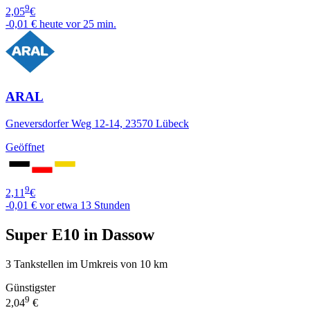
9
2,05
€
-0,01 €
heute vor 25 min.
ARAL
Gneversdorfer Weg 12-14, 23570 Lübeck
Geöffnet
9
2,11
€
-0,01 €
vor etwa 13 Stunden
Super E10 in Dassow
3 Tankstellen im Umkreis von 10 km
Günstigster
9
2,04
€