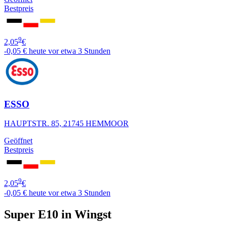
Bestpreis
9
2,05
€
-0,05 €
heute vor etwa 3 Stunden
ESSO
HAUPTSTR. 85, 21745 HEMMOOR
Geöffnet
Bestpreis
9
2,05
€
-0,05 €
heute vor etwa 3 Stunden
Super E10 in Wingst