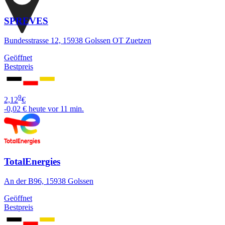
SPREVES
Bundesstrasse 12, 15938 Golssen OT Zuetzen
Geöffnet
Bestpreis
9
2,12
€
-0,02 €
heute vor 11 min.
TotalEnergies
An der B96, 15938 Golssen
Geöffnet
Bestpreis