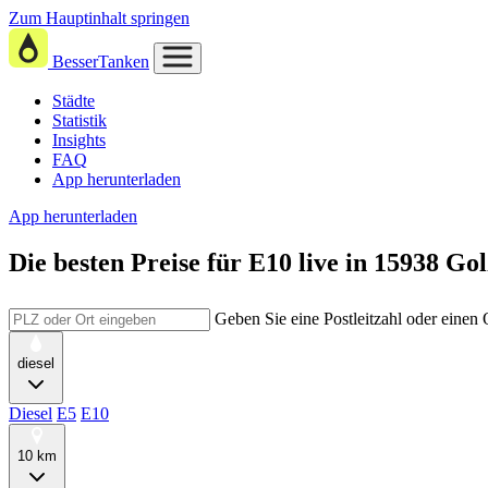
Zum Hauptinhalt springen
BesserTanken
Städte
Statistik
Insights
FAQ
App herunterladen
App herunterladen
Die besten Preise für E10
live in
15938 Go
Geben Sie eine Postleitzahl oder einen
diesel
Diesel
E5
E10
10 km