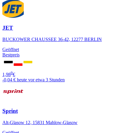
JET
BUCKOWER CHAUSSEE 36-42, 12277 BERLIN
Geöffnet
Bestpreis
9
1,98
€
-0,04 €
heute vor etwa 3 Stunden
Sprint
Alt-Glasow 12, 15831 Mahlow-Glasow
Geöffnet