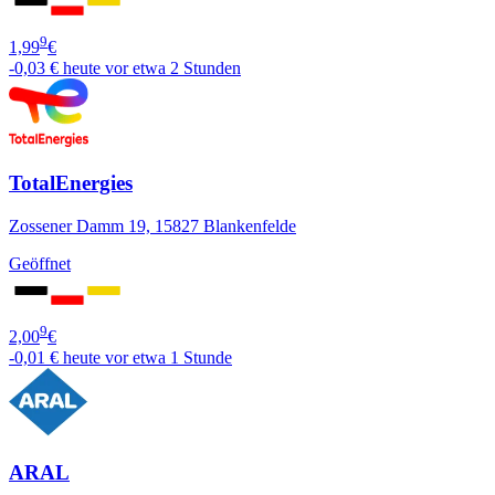
9
1,99
€
-0,03 €
heute vor etwa 2 Stunden
TotalEnergies
Zossener Damm 19, 15827 Blankenfelde
Geöffnet
9
2,00
€
-0,01 €
heute vor etwa 1 Stunde
ARAL