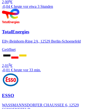
9
2,00
€
-0,04 €
heute vor etwa 3 Stunden
TotalEnergies
Elly-Beinhorn-Ring 2A, 12529 Berlin-Schoenefeld
Geöffnet
9
2,01
€
-0,01 €
heute vor 33 min.
ESSO
WASSMANNSDORFER CHAUSSEE 6, 12529