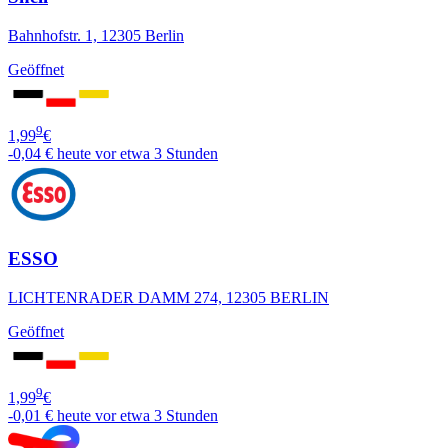
Bahnhofstr. 1, 12305 Berlin
Geöffnet
9
1,99
€
-0,04 €
heute vor etwa 3 Stunden
ESSO
LICHTENRADER DAMM 274, 12305 BERLIN
Geöffnet
9
1,99
€
-0,01 €
heute vor etwa 3 Stunden