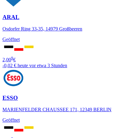
ARAL
Osdorfer Ring 33-35, 14979 Großbeeren
Geöffnet
9
2,00
€
-0,02 €
heute vor etwa 3 Stunden
ESSO
MARIENFELDER CHAUSSEE 171, 12349 BERLIN
Geöffnet