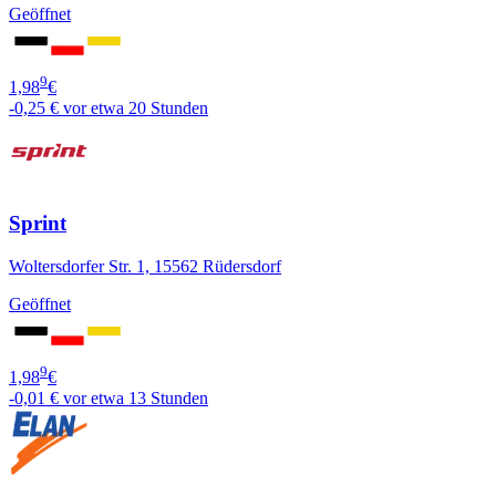
Geöffnet
9
1,98
€
-0,25 €
vor etwa 20 Stunden
Sprint
Woltersdorfer Str. 1, 15562 Rüdersdorf
Geöffnet
9
1,98
€
-0,01 €
vor etwa 13 Stunden