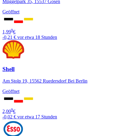
Müggelpark 35, 15537 Gosen
Geöffnet
9
1,99
€
-0,21 €
vor etwa 18 Stunden
Shell
Am Stolp 19, 15562 Ruedersdorf Bei Berlin
Geöffnet
9
2,00
€
-0,02 €
vor etwa 17 Stunden