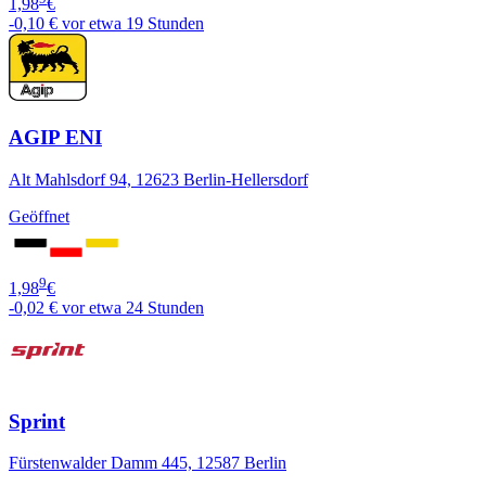
1,98
€
-0,10 €
vor etwa 19 Stunden
AGIP ENI
Alt Mahlsdorf 94, 12623 Berlin-Hellersdorf
Geöffnet
9
1,98
€
-0,02 €
vor etwa 24 Stunden
Sprint
Fürstenwalder Damm 445, 12587 Berlin