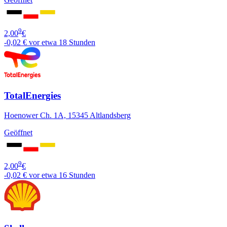
9
2,00
€
-0,02 €
vor etwa 18 Stunden
TotalEnergies
Hoenower Ch. 1A, 15345 Altlandsberg
Geöffnet
9
2,00
€
-0,02 €
vor etwa 16 Stunden