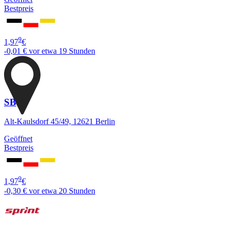
Bestpreis
9
1,97
€
-0,01 €
vor etwa 19 Stunden
SB
Alt-Kaulsdorf 45/49, 12621 Berlin
Geöffnet
Bestpreis
9
1,97
€
-0,30 €
vor etwa 20 Stunden