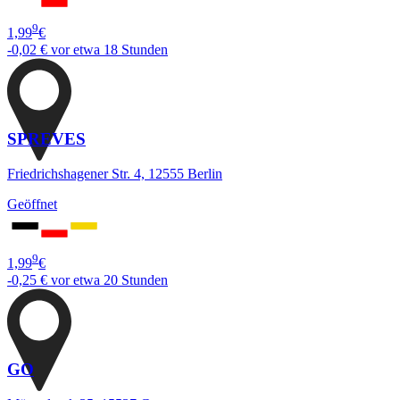
9
1,99
€
-0,02 €
vor etwa 18 Stunden
SPREVES
Friedrichshagener Str. 4, 12555 Berlin
Geöffnet
9
1,99
€
-0,25 €
vor etwa 20 Stunden
GO