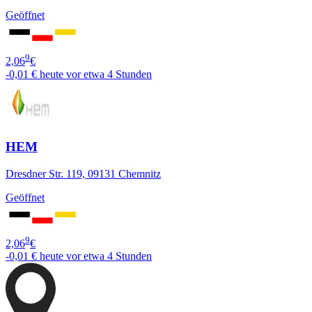
Geöffnet
9
2,06
€
-0,01 €
heute vor etwa 4 Stunden
HEM
Dresdner Str. 119, 09131 Chemnitz
Geöffnet
9
2,06
€
-0,01 €
heute vor etwa 4 Stunden