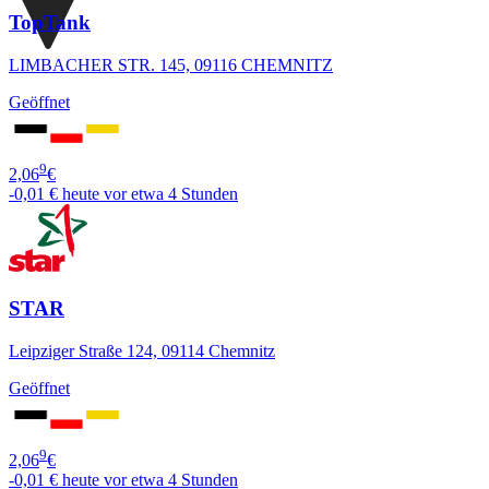
TopTank
LIMBACHER STR. 145, 09116 CHEMNITZ
Geöffnet
9
2,06
€
-0,01 €
heute vor etwa 4 Stunden
STAR
Leipziger Straße 124, 09114 Chemnitz
Geöffnet
9
2,06
€
-0,01 €
heute vor etwa 4 Stunden