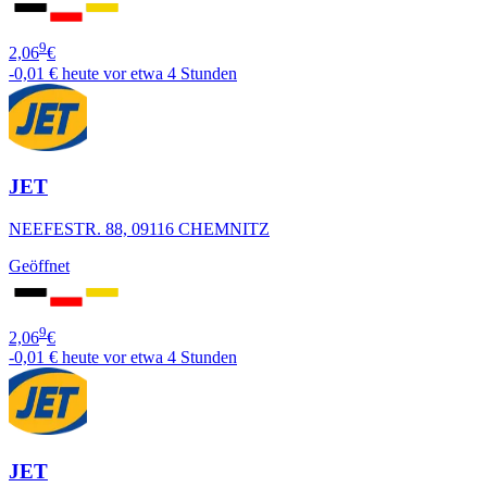
9
2,06
€
-0,01 €
heute vor etwa 4 Stunden
JET
NEEFESTR. 88, 09116 CHEMNITZ
Geöffnet
9
2,06
€
-0,01 €
heute vor etwa 4 Stunden
JET