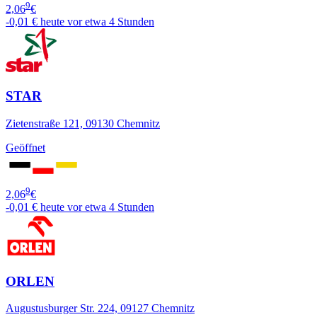
9
2,06
€
-0,01 €
heute vor etwa 4 Stunden
STAR
Zietenstraße 121, 09130 Chemnitz
Geöffnet
9
2,06
€
-0,01 €
heute vor etwa 4 Stunden
ORLEN
Augustusburger Str. 224, 09127 Chemnitz