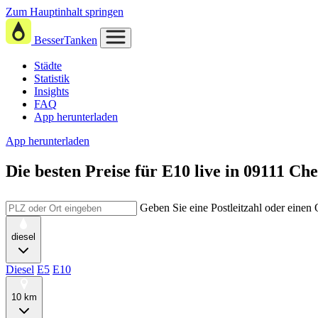
Zum Hauptinhalt springen
BesserTanken
Städte
Statistik
Insights
FAQ
App herunterladen
App herunterladen
Die besten Preise für E10
live in
09111 Ch
Geben Sie eine Postleitzahl oder einen
diesel
Diesel
E5
E10
10 km