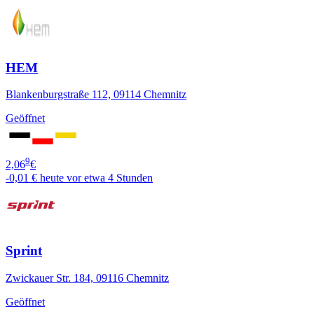
HEM
Blankenburgstraße 112, 09114 Chemnitz
Geöffnet
9
2,06
€
-0,01 €
heute vor etwa 4 Stunden
Sprint
Zwickauer Str. 184, 09116 Chemnitz
Geöffnet