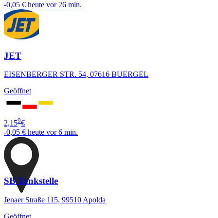
-0,05 €
heute vor 26 min.
JET
EISENBERGER STR. 54, 07616 BUERGEL
Geöffnet
9
2,15
€
-0,05 €
heute vor 6 min.
SB Tankstelle
Jenaer Straße 115, 99510 Apolda
Geöffnet