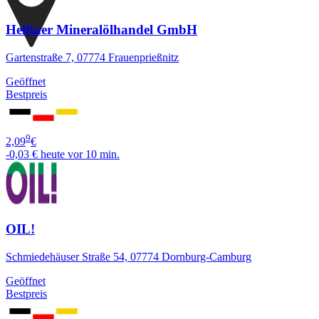
Helftaer Mineralölhandel GmbH
Gartenstraße 7, 07774 Frauenprießnitz
Geöffnet
Bestpreis
9
2,09
€
-0,03 €
heute vor 10 min.
OIL!
Schmiedehäuser Straße 54, 07774 Dornburg-Camburg
Geöffnet
Bestpreis