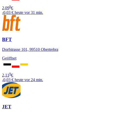
9
2,09
€
-0,03 €
heute vor 31 min.
BFT
Dorfstrasse 101, 99510 Obertrebra
Geöffnet
9
2,11
€
-0,03 €
heute vor 24 min.
JET