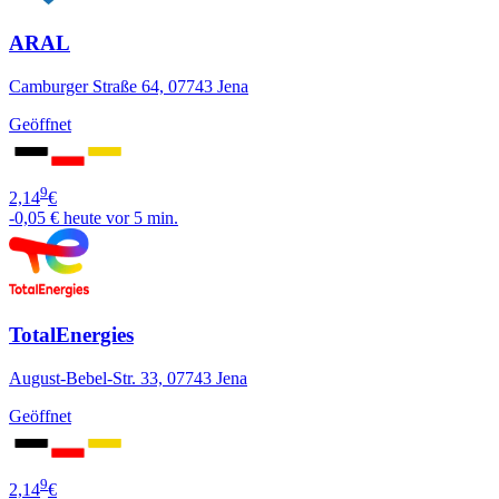
ARAL
Camburger Straße 64, 07743 Jena
Geöffnet
9
2,14
€
-0,05 €
heute vor 5 min.
TotalEnergies
August-Bebel-Str. 33, 07743 Jena
Geöffnet
9
2,14
€