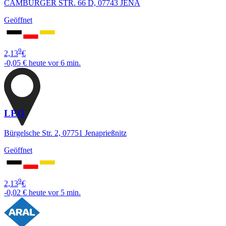
CAMBURGER STR. 66 D, 07743 JENA
Geöffnet
9
2,13
€
-0,05 €
heute vor 6 min.
LEO
Bürgelsche Str. 2, 07751 Jenaprießnitz
Geöffnet
9
2,13
€
-0,02 €
heute vor 5 min.