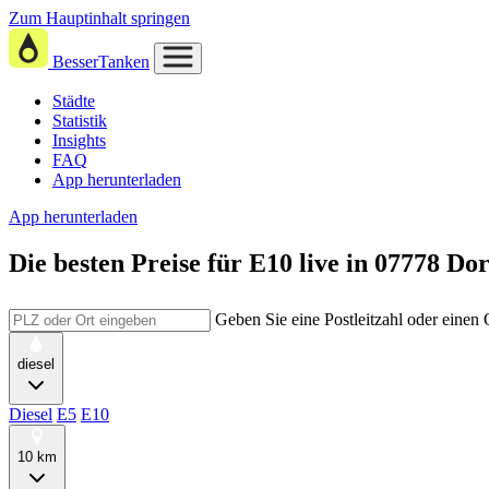
Zum Hauptinhalt springen
BesserTanken
Städte
Statistik
Insights
FAQ
App herunterladen
App herunterladen
Die besten Preise für E10
live in
07778 Dor
Geben Sie eine Postleitzahl oder einen
diesel
Diesel
E5
E10
10 km