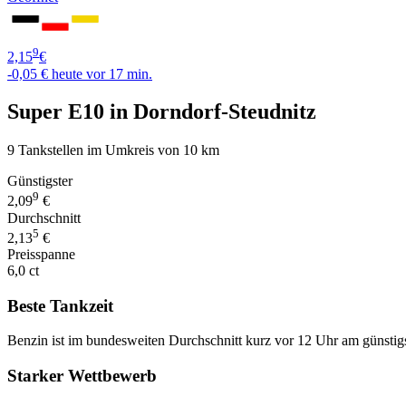
9
2,15
€
-0,05 €
heute vor 17 min.
Super E10 in Dorndorf-Steudnitz
9 Tankstellen im Umkreis von 10 km
Günstigster
9
2,09
€
Durchschnitt
5
2,13
€
Preisspanne
6,0 ct
Beste Tankzeit
Benzin ist im bundesweiten Durchschnitt kurz vor 12 Uhr am günstig
Starker Wettbewerb