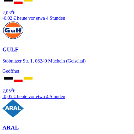
9
2,03
€
-0,02 €
heute vor etwa 4 Stunden
GULF
Stöbnitzer Str. 1, 06249 Mücheln (Geiseltal)
Geöffnet
8
2,05
€
-0,05 €
heute vor etwa 4 Stunden
ARAL