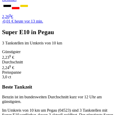
9
2,26
€
-0,01 €
heute vor 13 min.
Super E10 in Pegau
3 Tankstellen im Umkreis von 10 km
Günstigster
9
2,23
€
Durchschnitt
9
2,24
€
Preisspanne
3,0 ct
Beste Tankzeit
Benzin ist im bundesweiten Durchschnitt kurz vor 12 Uhr am
günstigsten.
Im Umkreis von 10 km um Pegau (04523) sind 3 Tankstellen mit
Super E10 verfügbar, davon 3 aktuell geöffnet. Der günstigste Super