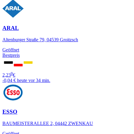
ARAL
Altenburger Straße 79, 04539 Groitzsch
Geöffnet
Bestpreis
9
2,23
€
-0,04 €
heute vor 34 min.
ESSO
BAUMEISTERALLEE 2, 04442 ZWENKAU
Geöffnet