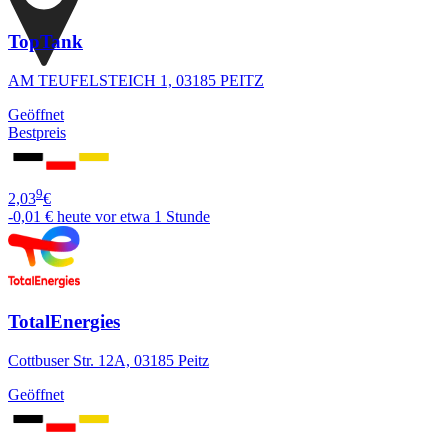
TopTank
AM TEUFELSTEICH 1, 03185 PEITZ
Geöffnet
Bestpreis
9
2,03
€
-0,01 €
heute vor etwa 1 Stunde
TotalEnergies
Cottbuser Str. 12A, 03185 Peitz
Geöffnet