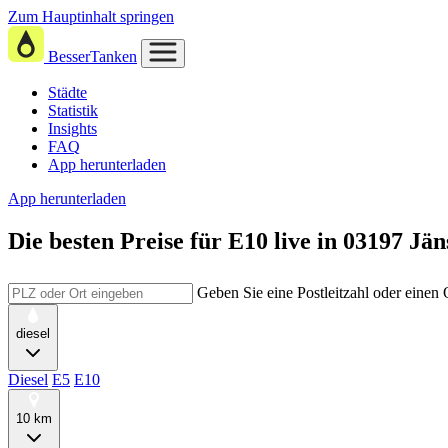
Zum Hauptinhalt springen
BesserTanken
Städte
Statistik
Insights
FAQ
App herunterladen
App herunterladen
Die besten Preise für E10
live in
03197 Jän
Geben Sie eine Postleitzahl oder einen
diesel
Diesel
E5
E10
10 km