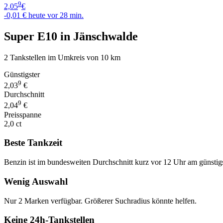
9
2,05
€
-0,01 €
heute vor 28 min.
Super E10 in Jänschwalde
2 Tankstellen im Umkreis von 10 km
Günstigster
9
2,03
€
Durchschnitt
9
2,04
€
Preisspanne
2,0 ct
Beste Tankzeit
Benzin ist im bundesweiten Durchschnitt kurz vor 12 Uhr am günstig
Wenig Auswahl
Nur 2 Marken verfügbar. Größerer Suchradius könnte helfen.
Keine 24h-Tankstellen