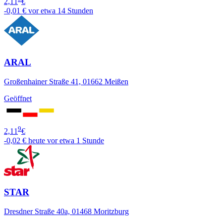
2,11
€
-0,01 €
vor etwa 14 Stunden
ARAL
Großenhainer Straße 41, 01662 Meißen
Geöffnet
9
2,11
€
-0,02 €
heute vor etwa 1 Stunde
STAR
Dresdner Straße 40a, 01468 Moritzburg