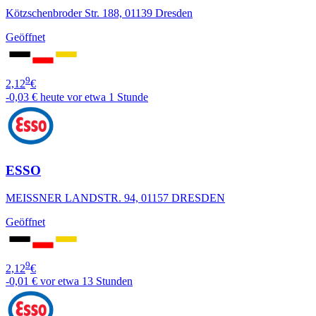
Kötzschenbroder Str. 188, 01139 Dresden
Geöffnet
9
2,12
€
-0,03 €
heute vor etwa 1 Stunde
ESSO
MEISSNER LANDSTR. 94, 01157 DRESDEN
Geöffnet
9
2,12
€
-0,01 €
vor etwa 13 Stunden