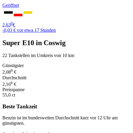
Geöffnet
9
2,63
€
-0,03 €
vor etwa 17 Stunden
Super E10 in Coswig
22 Tankstellen im Umkreis von 10 km
Günstigster
9
2,08
€
Durchschnitt
6
2,16
€
Preisspanne
55,0 ct
Beste Tankzeit
Benzin ist im bundesweiten Durchschnitt kurz vor 12 Uhr am
günstigsten.