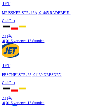
JET
MEISSNER STR. 13A, 01445 RADEBEUL
Geöffnet
9
2,11
€
-0,01 €
vor etwa 13 Stunden
JET
PESCHELSTR. 36, 01139 DRESDEN
Geöffnet
9
2,11
€
-0,01 €
vor etwa 13 Stunden