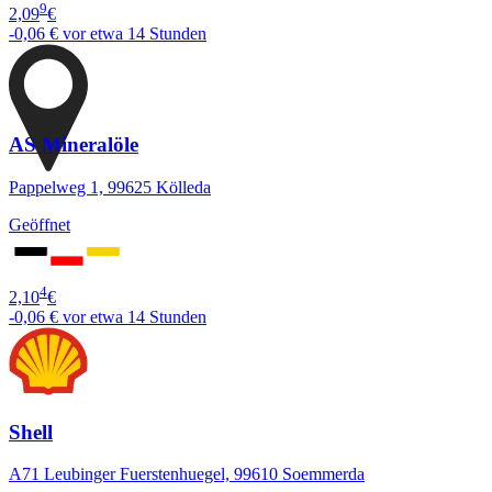
9
2,09
€
-0,06 €
vor etwa 14 Stunden
AS Mineralöle
Pappelweg 1, 99625 Kölleda
Geöffnet
4
2,10
€
-0,06 €
vor etwa 14 Stunden
Shell
A71 Leubinger Fuerstenhuegel, 99610 Soemmerda