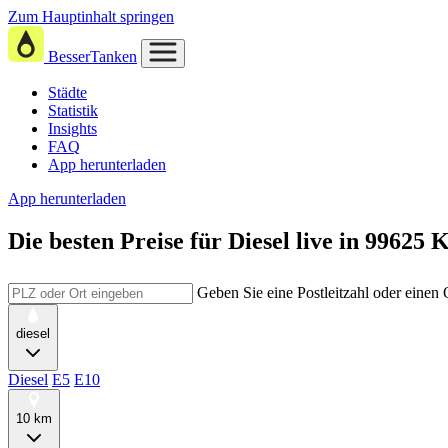
Zum Hauptinhalt springen
BesserTanken
Städte
Statistik
Insights
FAQ
App herunterladen
App herunterladen
Die besten Preise für Diesel
live in
99625 K
Geben Sie eine Postleitzahl oder einen
diesel
Diesel
E5
E10
10 km