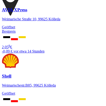
AVIA XPress
Weimarische Straße 10, 99625 Kölleda
Geöffnet
Bestpreis
9
2,05
€
-0,09 €
vor etwa 14 Stunden
Shell
Weimarischestr.B85, 99625 Kölleda
Geöffnet