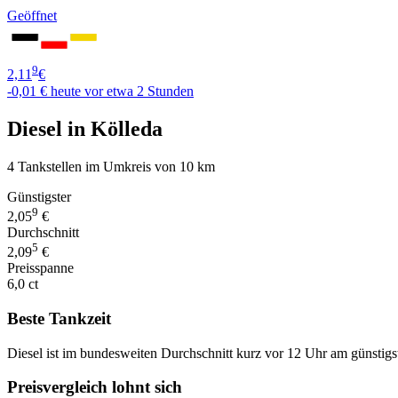
Geöffnet
9
2,11
€
-0,01 €
heute vor etwa 2 Stunden
Diesel in Kölleda
4 Tankstellen im Umkreis von 10 km
Günstigster
9
2,05
€
Durchschnitt
5
2,09
€
Preisspanne
6,0 ct
Beste Tankzeit
Diesel ist im bundesweiten Durchschnitt kurz vor 12 Uhr am günstigs
Preisvergleich lohnt sich