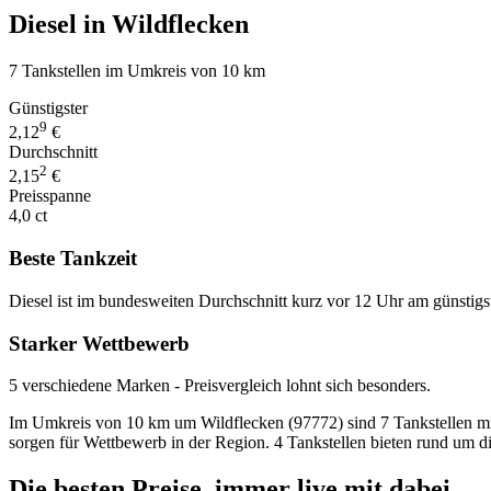
Diesel in Wildflecken
7 Tankstellen im Umkreis von 10 km
Günstigster
9
2,12
€
Durchschnitt
2
2,15
€
Preisspanne
4,0 ct
Beste Tankzeit
Diesel ist im bundesweiten Durchschnitt kurz vor 12 Uhr am günstigs
Starker Wettbewerb
5 verschiedene Marken - Preisvergleich lohnt sich besonders.
Im Umkreis von 10 km um Wildflecken (97772) sind 7 Tankstellen mit D
sorgen für Wettbewerb in der Region. 4 Tankstellen bieten rund um d
Die besten Preise,
immer live
mit
dabei.