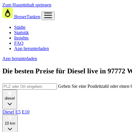
Zum Hauptinhalt springen
BesserTanken
Städte
Statistik
Insights
FAQ
App herunterladen
App herunterladen
Die besten Preise für Diesel
live in
97772 W
Geben Sie eine Postleitzahl oder einen
diesel
Diesel
E5
E10
10 km