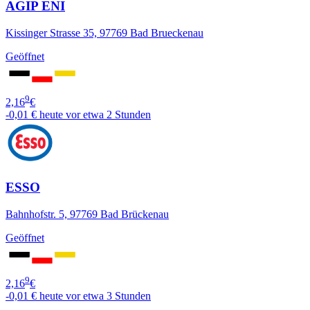
AGIP ENI
Kissinger Strasse 35, 97769 Bad Brueckenau
Geöffnet
9
2,16
€
-0,01 €
heute vor etwa 2 Stunden
ESSO
Bahnhofstr. 5, 97769 Bad Brückenau
Geöffnet
9
2,16
€
-0,01 €
heute vor etwa 3 Stunden