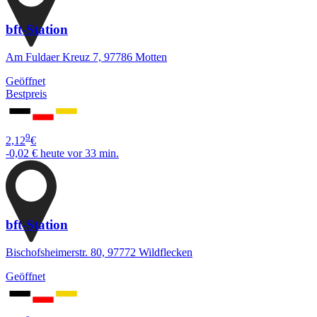
bft-Station
Am Fuldaer Kreuz 7, 97786 Motten
Geöffnet
Bestpreis
9
2,12
€
-0,02 €
heute vor 33 min.
bft-Station
Bischofsheimerstr. 80, 97772 Wildflecken
Geöffnet