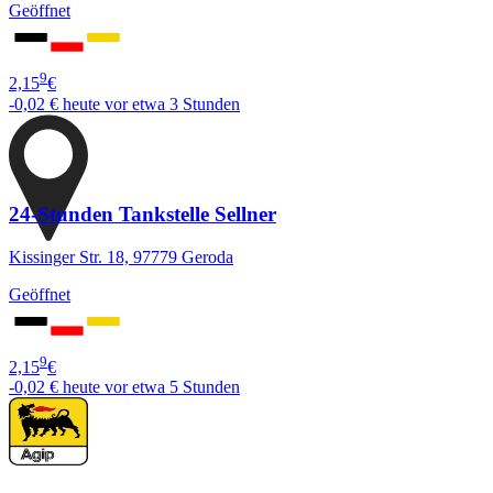
Geöffnet
9
2,15
€
-0,02 €
heute vor etwa 3 Stunden
24-Stunden Tankstelle Sellner
Kissinger Str. 18, 97779 Geroda
Geöffnet
9
2,15
€
-0,02 €
heute vor etwa 5 Stunden