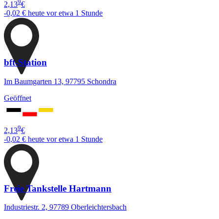
9
2,13
€
-0,02 €
heute vor etwa 1 Stunde
bft-Station
Im Baumgarten 13, 97795 Schondra
Geöffnet
9
2,13
€
-0,02 €
heute vor etwa 1 Stunde
Freie Tankstelle Hartmann
Industriestr. 2, 97789 Oberleichtersbach