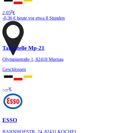
9
2,05
€
-0,36 €
heute vor etwa 8 Stunden
Tankstelle Mp-21
Olympiastraße 1, 82418 Murnau
Geschlossen
-
-,--
€
ESSO
BAHNHOFSTR. 24, 82431 KOCHEL