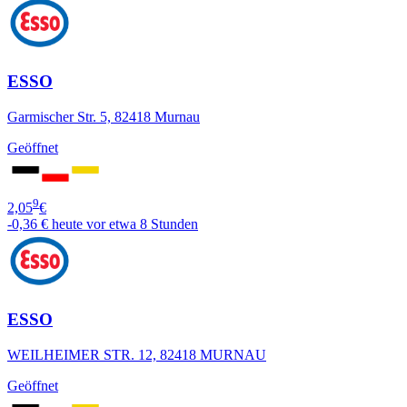
ESSO
Garmischer Str. 5, 82418 Murnau
Geöffnet
9
2,05
€
-0,36 €
heute vor etwa 8 Stunden
ESSO
WEILHEIMER STR. 12, 82418 MURNAU
Geöffnet