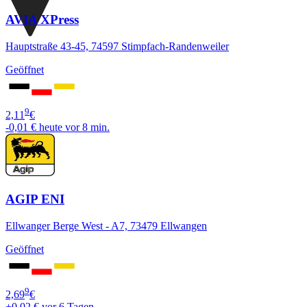
AVIA XPress
Hauptstraße 43-45, 74597 Stimpfach-Randenweiler
Geöffnet
9
2,11
€
-0,01 €
heute vor 8 min.
AGIP ENI
Ellwanger Berge West - A7, 73479 Ellwangen
Geöffnet
9
2,69
€
+0,02 €
vor 6 Tagen