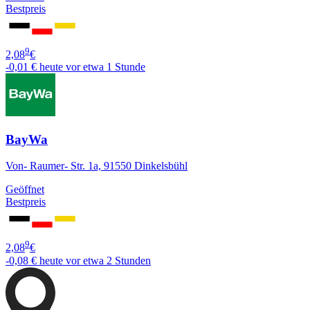
Bestpreis
9
2,08
€
-0,01 €
heute vor etwa 1 Stunde
BayWa
Von- Raumer- Str. 1a, 91550 Dinkelsbühl
Geöffnet
Bestpreis
9
2,08
€
-0,08 €
heute vor etwa 2 Stunden