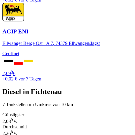
AGIP ENI
Ellwanger Berge Ost - A 7, 74379 Ellwangen/Jagst
Geöffnet
9
2,69
€
+0,02 €
vor 7 Tagen
Diesel in Fichtenau
7 Tankstellen im Umkreis von 10 km
Günstigster
9
2,08
€
Durchschnitt
8
2,26
€