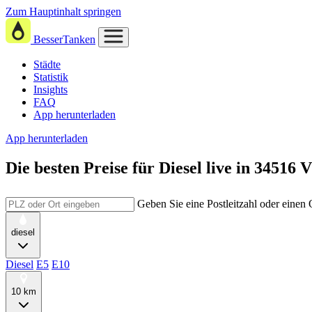
Zum Hauptinhalt springen
BesserTanken
Städte
Statistik
Insights
FAQ
App herunterladen
App herunterladen
Die besten Preise für Diesel
live in
34516 V
Geben Sie eine Postleitzahl oder einen
diesel
Diesel
E5
E10
10 km