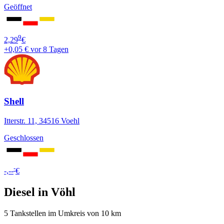
Geöffnet
9
2,29
€
+0,05 €
vor 8 Tagen
Shell
Itterstr. 11, 34516 Voehl
Geschlossen
-
-,--
€
Diesel in Vöhl
5 Tankstellen im Umkreis von 10 km