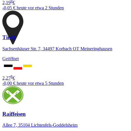
9
2,19
€
-0,05 €
heute vor etwa 2 Stunden
TinQ
Sachsenhäuser Str. 7, 34497 Korbach OT Meineringhausen
Geöffnet
8
2,27
€
-0,00 €
heute vor etwa 5 Stunden
Raiffeisen
Allee 7, 35104 Lichtenfels-Goddelsheim