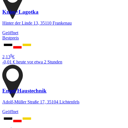
Knies+Lagotka
Hinter der Linde 13, 35110 Frankenau
Geöffnet
Bestpreis
9
2,13
€
-0,01 €
heute vor etwa 2 Stunden
Engel Haustechnik
Adolf-Müller Straße 17, 35104 Lichtenfels
Geöffnet