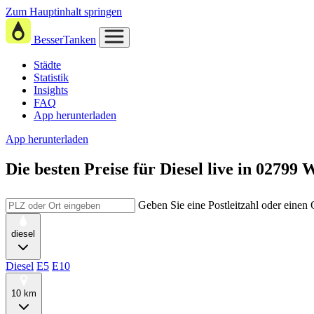
Zum Hauptinhalt springen
BesserTanken
Städte
Statistik
Insights
FAQ
App herunterladen
App herunterladen
Die besten Preise für Diesel
live in
02799 W
Geben Sie eine Postleitzahl oder einen
diesel
Diesel
E5
E10
10 km