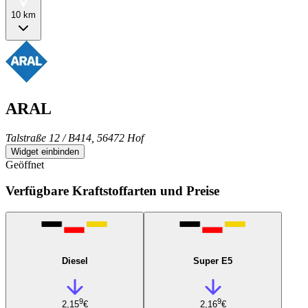
10 km
ARAL
Talstraße 12 / B414, 56472 Hof
Widget einbinden
Geöffnet
Verfügbare Kraftstoffarten und Preise
Diesel
Super E5
9
9
2,15
€
2,16
€