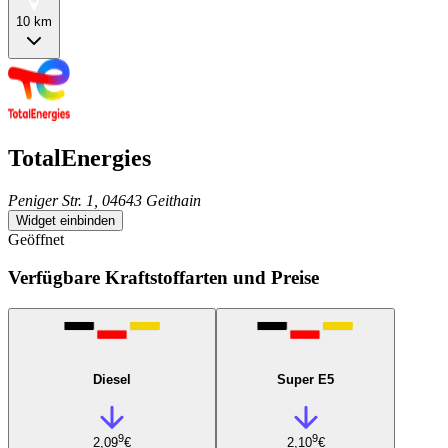
10 km
TotalEnergies
Peniger Str. 1, 04643 Geithain
Widget einbinden
Geöffnet
Verfügbare Kraftstoffarten und Preise
Diesel
Super E5
9
9
2,09
€
2,10
€