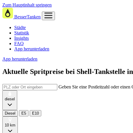
Zum Hauptinhalt springen
BesserTanken
Städte
Statistik
Insights
FAQ
App herunterladen
App herunterladen
Aktuelle Spritpreise
bei
Shell-Tankstelle i
Geben Sie eine Postleitzahl oder einen
diesel
Diesel
E5
E10
10 km