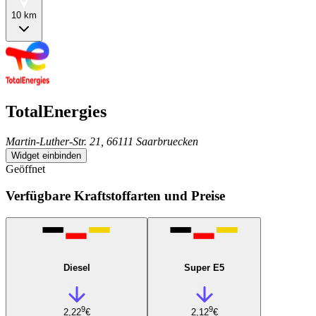
10 km
TotalEnergies
Martin-Luther-Str. 21, 66111 Saarbruecken
Widget einbinden
Geöffnet
Verfügbare Kraftstoffarten und Preise
Diesel
Super E5
9
9
2,22
€
2,12
€