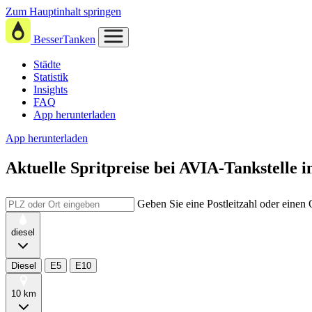
Zum Hauptinhalt springen
BesserTanken
Städte
Statistik
Insights
FAQ
App herunterladen
App herunterladen
Aktuelle Spritpreise
bei
AVIA-Tankstelle 
Geben Sie eine Postleitzahl oder einen
diesel
Diesel
E5
E10
10 km