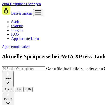
Zum Hauptinhalt springen
BesserTanken
Städte
Statistik
Insights
FAQ
App herunterladen
App herunterladen
Aktuelle Spritpreise
bei
AVIA XPress-Tanks
Geben Sie eine Postleitzahl oder einen
diesel
Diesel
E5
E10
10 km