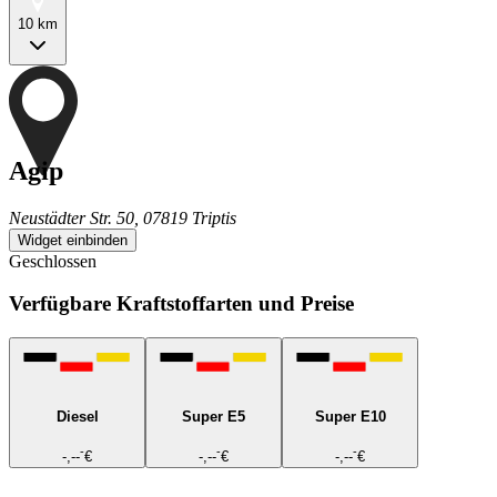
10 km
Agip
Neustädter Str. 50, 07819 Triptis
Widget einbinden
Geschlossen
Verfügbare Kraftstoffarten und Preise
Diesel
Super E5
Super E10
-
-
-
-,--
€
-,--
€
-,--
€