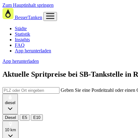
Zum Hauptinhalt springen
BesserTanken
Städte
Statistik
Insights
FAQ
App herunterladen
App herunterladen
Aktuelle Spritpreise
bei
SB-Tankstelle in 
Geben Sie eine Postleitzahl oder einen
diesel
Diesel
E5
E10
10 km