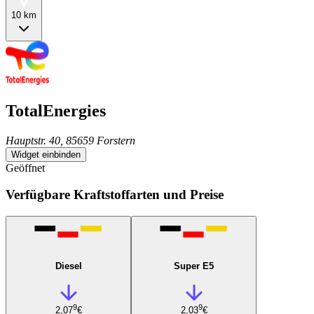
10 km
TotalEnergies
Hauptstr. 40, 85659 Forstern
Widget einbinden
Geöffnet
Verfügbare Kraftstoffarten und Preise
Diesel
Super E5
9
9
2,07
€
2,03
€