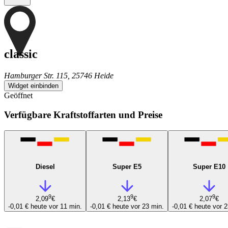
classic
Hamburger Str. 115, 25746 Heide
Widget einbinden
Geöffnet
Verfügbare Kraftstoffarten und Preise
Diesel
Super E5
Super E10
9
9
9
2,09
€
2,13
€
2,07
€
-0,01 €
heute vor 11 min.
-0,01 €
heute vor 23 min.
-0,01 €
heute vor 2