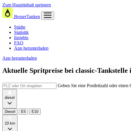
Zum Hauptinhalt springen
BesserTanken
Städte
Statistik
Insights
FAQ
App herunterladen
App herunterladen
Aktuelle Spritpreise
bei
classic-Tankstelle
Geben Sie eine Postleitzahl oder einen
diesel
Diesel
E5
E10
10 km