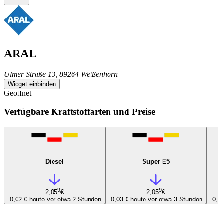
ARAL
Ulmer Straße 13, 89264 Weißenhorn
Widget einbinden
Geöffnet
Verfügbare Kraftstoffarten und Preise
Diesel
Super E5
9
9
2,05
€
2,05
€
-0,02 €
heute vor etwa 2 Stunden
-0,03 €
heute vor etwa 3 Stunden
-0