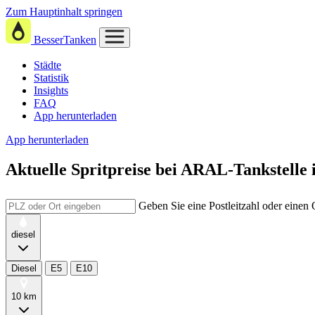
Zum Hauptinhalt springen
BesserTanken
Städte
Statistik
Insights
FAQ
App herunterladen
App herunterladen
Aktuelle Spritpreise
bei
ARAL-Tankstelle 
Geben Sie eine Postleitzahl oder einen
diesel
Diesel
E5
E10
10 km