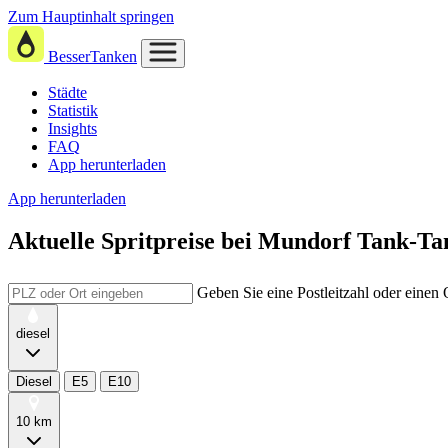
Zum Hauptinhalt springen
BesserTanken
Städte
Statistik
Insights
FAQ
App herunterladen
App herunterladen
Aktuelle Spritpreise
bei
Mundorf Tank-Tan
Geben Sie eine Postleitzahl oder einen
diesel
Diesel
E5
E10
10 km