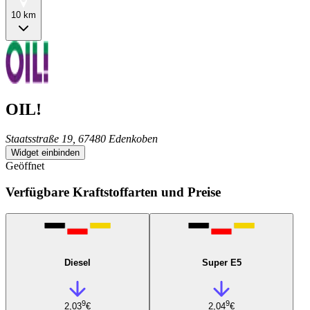
10 km
OIL!
Staatsstraße 19, 67480 Edenkoben
Widget einbinden
Geöffnet
Verfügbare Kraftstoffarten und Preise
Diesel
Super E5
9
9
2,03
€
2,04
€