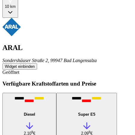
10 km
ARAL
Sondershäuser Straße 2, 99947 Bad Langensalza
Widget einbinden
Geöffnet
Verfügbare Kraftstoffarten und Preise
Diesel
Super E5
9
9
2,10
€
2,09
€