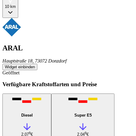
10 km
ARAL
Hauptstraße 18, 73072 Donzdorf
Widget einbinden
Geöffnet
Verfügbare Kraftstoffarten und Preise
Diesel
Super E5
9
9
2,07
€
2,04
€