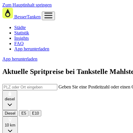
Zum Hauptinhalt springen
BesserTanken
Städte
Statistik
Insights
FAQ
App herunterladen
App herunterladen
Aktuelle Spritpreise
bei
Tankstelle Mahlste
Geben Sie eine Postleitzahl oder einen
diesel
Diesel
E5
E10
10 km