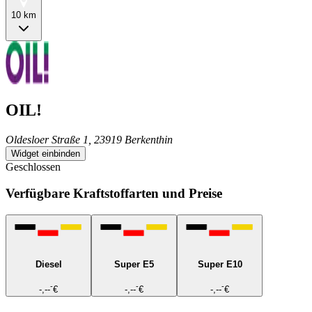
10 km
OIL!
Oldesloer Straße 1, 23919 Berkenthin
Widget einbinden
Geschlossen
Verfügbare Kraftstoffarten und Preise
Diesel
Super E5
Super E10
-
-
-
-,--
€
-,--
€
-,--
€