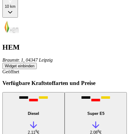
10 km
HEM
Braunstr. 1, 04347 Leipzig
Widget einbinden
Geöffnet
Verfügbare Kraftstoffarten und Preise
Diesel
Super E5
9
9
2,11
€
2,08
€