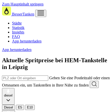
Zum Hauptinhalt springen
BesserTanken
Städte
Statistik
Insights
FAQ
App herunterladen
App herunterladen
Aktuelle Spritpreise
bei
HEM-Tankstelle
in Leipzig
Geben Sie eine Postleitzahl oder einen
Ortsnamen ein, um Tankstellen in Ihrer Nähe zu finden
diesel
Diesel
E5
E10